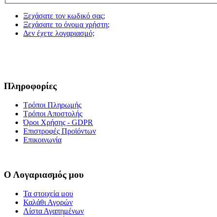
Ξεχάσατε τον κωδικό σας;
Ξεχάσατε το όνομα χρήστη;
Δεν έχετε λογαριασμό;
Πληροφορίες
Τρόποι Πληρωμής
Τρόποι Αποστολής
Όροι Χρήσης - GDPR
Επιστροφές Προϊόντων
Επικοινωνία
Ο Λογαριασμός μου
Τα στοιχεία μου
Καλάθι Αγορών
Λίστα Αγαπημένων