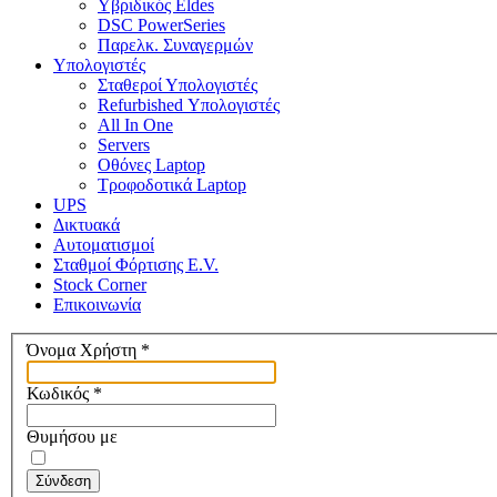
Υβριδικός Eldes
DSC PowerSeries
Παρελκ. Συναγερμών
Υπολογιστές
Σταθεροί Υπολογιστές
Refurbished Υπολογιστές
All In One
Servers
Οθόνες Laptop
Τροφοδοτικά Laptop
UPS
Δικτυακά
Αυτοματισμοί
Σταθμοί Φόρτισης E.V.
Stock Corner
Επικοινωνία
Όνομα Χρήστη
*
Κωδικός
*
Θυμήσου με
Σύνδεση