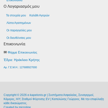
Επικοινωνία
Ο Λογαριασμός μου
Τα στοιχεία μου
Καλάθι Αγορών
Λίστα Αγαπημένων
Οι παραγγελίες μου
Οι διευθύνσεις μου
Επικοινωνία
✉
Φόρμα Επικοινωνίας
Έδρα: Ηράκλειο Κρήτης
Αρ. Γ.Ε.Μ.Η.: 127688927000
Copyright © 2026 e-kapelonis.gr | Συστήματα Ασφαλείας, Συναγερμοί,
Κάμερες, Η/Υ, Σταθμοί Φόρτισης EV | Καπελώνης Γεώργιος. Με την επιφύλαξη
κάθε δικαιώματος.
Created by
microline