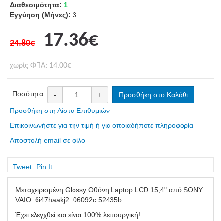
Διαθεσιμότητα:
1
Εγγύηση (Μήνες):
3
17.36€
24.80€
χωρίς ΦΠΑ: 14.00€
Ποσότητα:
-
+
Προσθήκη στο Καλάθι
Προσθήκη στη Λίστα Επιθυμιών
Επικοινωνήστε για την τιμή ή για οποιαδήποτε πληροφορία
Αποστολή email σε φίλο
Tweet
Pin It
Μεταχειρισμένη Glossy Οθόνη Laptop LCD 15,4" από SONY
VAIO 6i47haakj2 06092c 52435b
Έχει ελεγχθεί και είναι 100% λειτουργική!