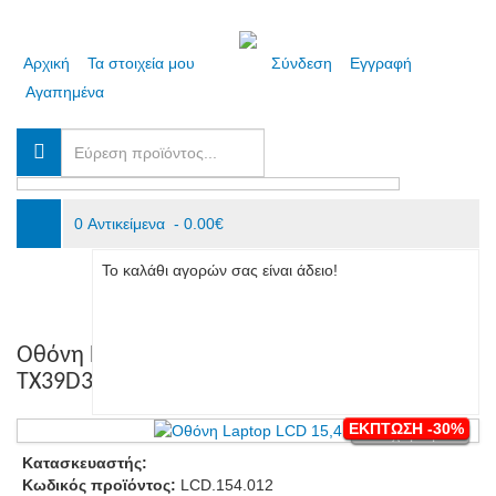
Αρχική
Τα στοιχεία μου
Σύνδεση
Εγγραφή
Αγαπημένα
0 Αντικείμενα - 0.00€
Το καλάθι αγορών σας είναι άδειο!
Οθόνη Laptop LCD 15,4" HITACHI
TX39D30VC1GAA
ΕΚΠΤΩΣΗ -30%
Μεταχειρισμένο
Κατασκευαστής:
Κωδικός προϊόντος:
LCD.154.012